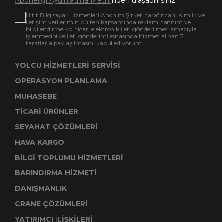
Aboneliği Aydınlatma Metni
'nden ulaşabilirsiniz.
Hitit Bilgisayar Hizmetleri Anonim Şirketi tarafından; Kimlik ve
iletişim verilerimin bülten kapsamında reklam, tanıtım ve
bilgilendirme vb. ticari elektronik ileti gönderilmesi amacıyla
işlenmesini ve ileti gönderimi esnasında hizmet alınan 3.
taraflarla paylaşılmasını kabul ediyorum.
YOLCU HİZMETLERİ SERVİSİ
OPERASYON PLANLAMA
MUHASEBE
TİCARİ ÜRÜNLER
SEYAHAT ÇÖZÜMLERİ
HAVA KARGO
BİLGİ TOPLUMU HİZMETLERİ
BARINDIRMA HİZMETİ
DANIŞMANLIK
CRANE ÇÖZÜMLERİ
YATIRIMCI İLİŞKİLERİ