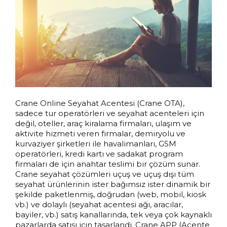
Crane Online Seyahat Acentesi (Crane OTA),
sadece tur operatörleri ve seyahat acenteleri için
değil, oteller, araç kiralama firmaları, ulaşım ve
aktivite hizmeti veren firmalar, demiryolu ve
kurvaziyer şirketleri ile havalimanları, GSM
operatörleri, kredi kartı ve sadakat program
https://e-sirket.mkk.com.tr/?page=co
firmaları de için anahtar teslimi bir çözüm sunar.
mpany&company=21692
Crane seyahat çözümleri uçuş ve uçuş dışı tüm
seyahat ürünlerinin ister bağımsız ister dinamik bir
şekilde paketlenmiş, doğrudan (web, mobil, kiosk
vb.) ve dolaylı (seyahat acentesi ağı, aracılar,
bayiler, vb.) satış kanallarında, tek veya çok kaynaklı
EVET
pazarlarda satışı için tasarlandı. Crane APP (Acente